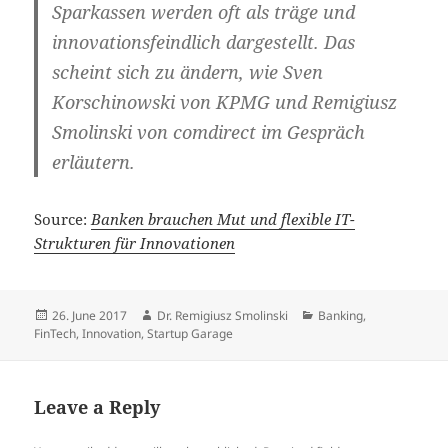
Sparkassen werden oft als träge und
innovationsfeindlich dargestellt. Das
scheint sich zu ändern, wie Sven
Korschinowski von KPMG und Remigiusz
Smolinski von comdirect im Gespräch
erläutern.
Source:
Banken brauchen Mut und flexible IT-
Strukturen für Innovationen
Posted
Author
Categories
26. June 2017
Dr. Remigiusz Smolinski
Banking
,
on
FinTech
,
Innovation
,
Startup Garage
Leave a Reply