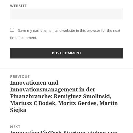
WEBSITE
Save my name, email, and website in this browser for the next
time I comment.
Post
PREVIOUS
navigation
Innovationen und
Previous
Innovationsmanagement in der
post:
Finanzbranche: Remigiusz Smolinski,
Mariusz C Bodek, Moritz Gerdes, Martin
Siejka
NEXT
Innovative FinTech-Startups stehen vor
Next